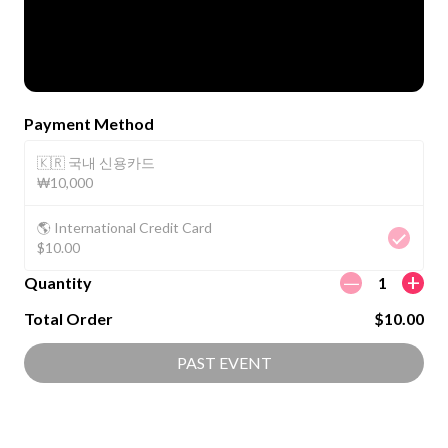
Payment Method
🇰🇷 국내 신용카드
₩10,000
🌎 International Credit Card
$10.00
ㅡ
+
Quantity
1
Total Order
$10.00
PAST EVENT