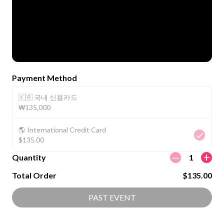
Payment Method
🇰🇷 국내 신용카드
₩135,000
🌎 International Credit Card
$135.00
ㅡ
+
Quantity
1
Total Order
$135.00
PAST EVENT