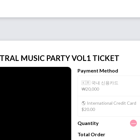
TRAL MUSIC PARTY VOL1 TICKET
Payment Method
🇰🇷 국내 신용카드
₩20,000
🌎 International Credit Card
$20.00
ㅡ
Quantity
Total Order