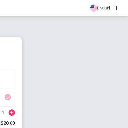
English
+
1
$20.00