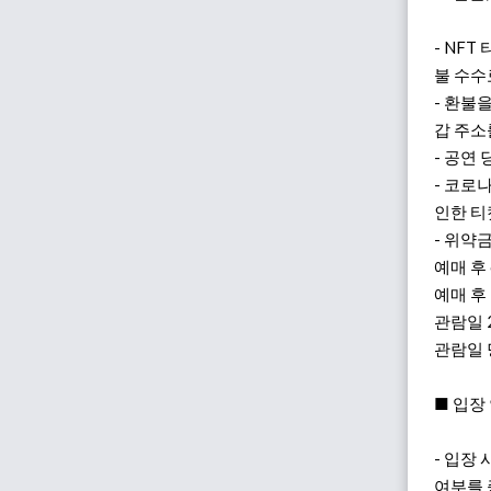
- NFT
불 수수
- 환불을
갑 주소
- 공연
- 코로
인한 티
- 위약
예매 후 
예매 후 
관람일 2
관람일 
■ 입장
- 입장
여부를 