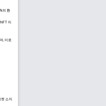
5%의 환
NFT 지
며, 이로
티켓 소지